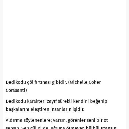
Dedikodu çöl fırtınası gibidir. (Michelle Cohen
Corasanti)
Dedikodu karakteri zayıf sürekli kendini beğenip
başkalarını eleştiren insanların işidir.
Aldırma söylenenlere; varsın, görenler seni bir ot
sansın. Sen gül ol da, uğruna ötmeyen bülbül utansın.