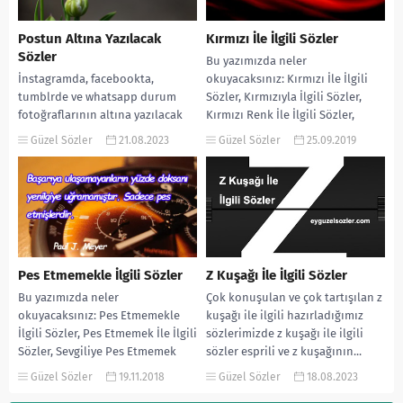
Postun Altına Yazılacak
Kırmızı İle İlgili Sözler
Sözler
Bu yazımızda neler
İnstagramda, facebookta,
okuyacaksınız: Kırmızı İle İlgili
tumblrde ve whatsapp durum
Sözler, Kırmızıyla İlgili Sözler,
fotoğraflarının altına yazılacak
Kırmızı Renk İle İlgili Sözler,
sözler yazımızda postun altına
Kırmızı Araba İle İlgili...
Güzel Sözler
21.08.2023
Güzel Sözler
25.09.2019
yazılacak sözler uzun, fotoğraf
altına yazılacak sözler...
Pes Etmemekle İlgili Sözler
Z Kuşağı İle İlgili Sözler
Bu yazımızda neler
Çok konuşulan ve çok tartışılan z
okuyacaksınız: Pes Etmemekle
kuşağı ile ilgili hazırladığımız
İlgili Sözler, Pes Etmemek İle İlgili
sözlerimizde z kuşağı ile ilgili
Sözler, Sevgiliye Pes Etmemek
sözler esprili ve z kuşağının...
Sözleri, Pes Etmemek Sözleri...
Güzel Sözler
19.11.2018
Güzel Sözler
18.08.2023