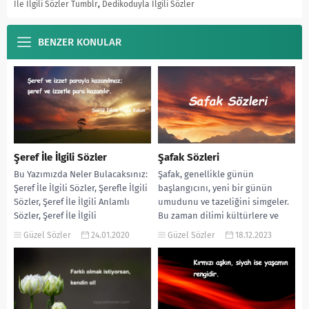
İle İlgili Sözler Tumblr
,
Dedikoduyla İlgili Sözler
BENZER KONULAR
Şeref İle İlgili Sözler
Şafak Sözleri
Bu Yazımızda Neler Bulacaksınız:
Şafak, genellikle günün
Şeref İle İlgili Sözler, Şerefle İlgili
başlangıcını, yeni bir günün
Sözler, Şeref İle İlgili Anlamlı
umudunu ve tazeliğini simgeler.
Sözler, Şeref İle İlgili
Bu zaman dilimi kültürlere ve
Söylenilmiş...
coğrafyalara göre farklı
Güzel Sözler
24.01.2020
Güzel Sözler
18.12.2023
isimlerle...