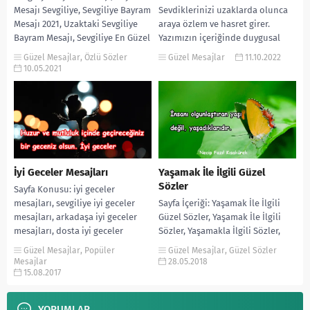
Mesajı Sevgiliye, Sevgiliye Bayram
Sevdiklerinizi uzaklarda olunca
Mesajı 2021, Uzaktaki Sevgiliye
araya özlem ve hasret girer.
Bayram Mesajı, Sevgiliye En Güzel
Yazımızın içeriğinde duygusal
Bayram Mesajı, Sevgiliye...
hasret sözleri sevgiliye, uzaktaki
Güzel Mesajlar
,
Özlü Sözler
Güzel Mesajlar
11.10.2022
sevgiliye...
10.05.2021
İyi Geceler Mesajları
Yaşamak İle İlgili Güzel
Sözler
Sayfa Konusu: iyi geceler
mesajları, sevgiliye iyi geceler
Sayfa İçeriği: Yaşamak İle İlgili
mesajları, arkadaşa iyi geceler
Güzel Sözler, Yaşamak İle İlgili
mesajları, dosta iyi geceler
Sözler, Yaşamakla İlgili Sözler,
mesajları, iyi geceler mesajları...
Yaşam İle İlgili Sözler Mevlana,
Güzel Mesajlar
,
Popüler
Güzel Mesajlar
,
Güzel Sözler
Yaşamak...
Mesajlar
28.05.2018
15.08.2017
YORUMLAR