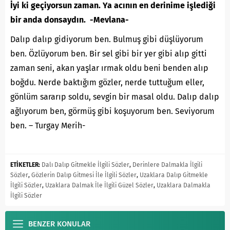
İyi ki geçiyorsun zaman. Ya acının en derinime işlediği
bir anda donsaydın. -Mevlana-
Dalıp dalıp gidiyorum ben. Bulmuş gibi düşlüyorum
ben. Özlüyorum ben. Bir sel gibi bir yer gibi alıp gitti
zaman seni, akan yaşlar ırmak oldu beni benden alıp
boğdu. Nerde baktığım gözler, nerde tuttuğum eller,
gönlüm sararıp soldu, sevgin bir masal oldu. Dalıp dalıp
ağlıyorum ben, görmüş gibi koşuyorum ben. Seviyorum
ben. – Turgay Merih-
ETİKETLER:
Dalı Dalıp Gitmekle İlgili Sözler
,
Derinlere Dalmakla İlgili
Sözler
,
Gözlerin Dalıp Gitmesi İle İlgili Sözler
,
Uzaklara Dalıp Gitmekle
İlgili Sözler
,
Uzaklara Dalmak İle İlgili Güzel Sözler
,
Uzaklara Dalmakla
İlgili Sözler
BENZER KONULAR