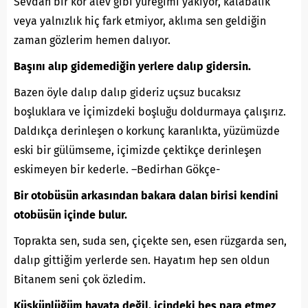
Sevdan bir kor alev gibi yüreğimi yakıyor, kalabalık
veya yalnızlık hiç fark etmiyor, aklıma sen geldiğin
zaman gözlerim hemen dalıyor.
Başını alıp gidemediğin yerlere dalıp gidersin.
Bazen öyle dalıp dalıp gideriz uçsuz bucaksız
boşluklara ve İçimizdeki boşluğu doldurmaya çalışırız.
Daldıkça derinleşen o korkunç karanlıkta, yüzümüzde
eski bir gülümseme, içimizde çektikçe derinleşen
eskimeyen bir kederle. –Bedirhan Gökçe-
Bir otobüsün arkasından bakara dalan birisi kendini
otobüsün içinde bulur.
Toprakta sen, suda sen, çiçekte sen, esen rüzgarda sen,
dalıp gittiğim yerlerde sen. Hayatım hep sen oldun
Bitanem seni çok özledim.
Küskünlüğüm hayata değil, içindeki beş para etmez