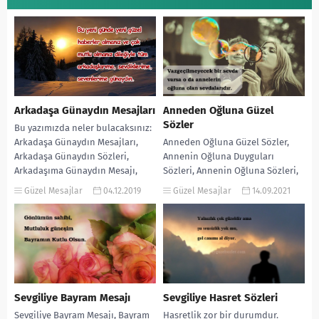
Arkadaşa Günaydın Mesajları
Anneden Oğluna Güzel
Sözler
Bu yazımızda neler bulacaksınız:
Arkadaşa Günaydın Mesajları,
Anneden Oğluna Güzel Sözler,
Arkadaşa Günaydın Sözleri,
Annenin Oğluna Duyguları
Arkadaşıma Günaydın Mesajı,
Sözleri, Annenin Oğluna Sözleri,
Arkadaşım İçin Güzel Günaydın
Canım Oğluma Sözler, Erkek
Güzel Mesajlar
04.12.2019
Güzel Mesajlar
14.09.2021
Mesajları, Günaydın Mesajları...
Evlatla İlgili Güzel Sözler, Canım...
Sevgiliye Bayram Mesajı
Sevgiliye Hasret Sözleri
Sevgiliye Bayram Mesajı, Bayram
Hasretlik zor bir durumdur.