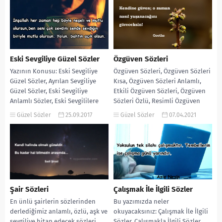
Eski Sevgiliye Güzel Sözler
Özgüven Sözleri
Yazının Konusu: Eski Sevgiliye
Özgüven Sözleri, Özgüven Sözleri
Güzel Sözler, Ayrılan Sevgiliye
Kısa, Özgüven Sözleri Anlamlı,
Güzel Sözler, Eski Sevgiliye
Etkili Özgüven Sözleri, Özgüven
Anlamlı Sözler, Eski Sevgililere
Sözleri Özlü, Resimli Özgüven
Sözler, Eski Sevgilime Sözler,...
Sözleri, Özgüven Sözleri Tumblr,...
Güzel Sözler
25.09.2017
Güzel Sözler
07.04.2021
Şair Sözleri
Çalışmak İle İlgili Sözler
En ünlü şairlerin sözlerinden
Bu yazımızda neler
derlediğimiz anlamlı, özlü, aşk ve
okuyacaksınız: Çalışmak İle İlgili
sevgiliye hitap edecek sözleri
Sözler, Çalışmakla İlgili Sözler,