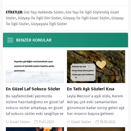
ETİKETLER:
Göz Yaşı Hakkında Sözler
,
Göz Yaşı İle İlgili Söylenmiş Güzel
Sözler
,
Gözyaşı İle İlgili Dini Sözler
,
Gözyaşı İle İlgili Güzel Sözler
,
Gözyaşı
İle İlgili Sözler
,
Gözyaşıyla İlgili Sözler
BENZER KONULAR
En Güzel Laf Sokucu Sözler
En Tatlı Aşk Sözleri Kısa
Bu sayfamızdaki yazımızda
Leyla Mecnun’a aşık oldu, Kerem
sizlere hazırladığımız en güzel laf
Aslı’ya, çok eski zamanlardan
sokucu sözler arkadaşa, en güzel
günümüze kadar sürüp gelen aşk
laf sokucu sözler eski sevgiliye ve
her insanın başına gelmesi
en...
gereken güzel...
Güzel Sözler
11.01.2023
Güzel Sözler
18.10.2022