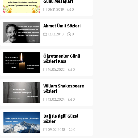
Günü Mesajları
06.11.2019
0
Ahmet Ümit Sözleri
12.12.2018
0
Öğretmenler Günü
Sözleri Kısa
16.05.2022
0
Wiliam Shakespeare
Sözleri
13.02.2024
0
Dağ İle İlgili Güzel
Sözler
09.02.2018
0