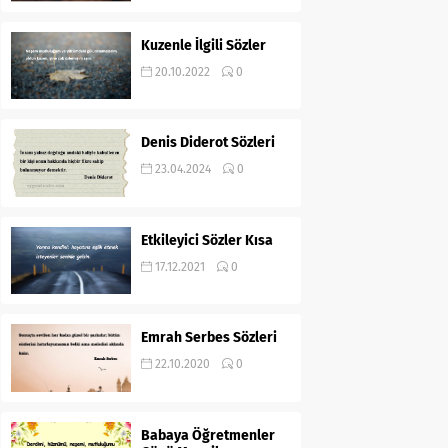
Kuzenle İlgili Sözler
20.10.2022
0
Denis Diderot Sözleri
23.04.2024
0
Etkileyici Sözler Kısa
17.12.2021
0
Emrah Serbes Sözleri
22.10.2020
0
Babaya Öğretmenler