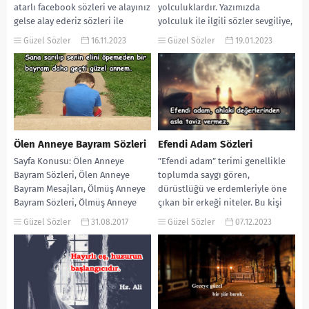
atarlı facebook sözleri ve alayınız
yolculuklardır. Yazımızda
gelse alay ederiz sözleri ile
yolculuk ile ilgili sözler sevgiliye,
yorum yapabilirsiniz....
yolculuk sözleri kısa ve yolcu...
Güzel Sözler
16.11.2023
Güzel Sözler
19.01.2023
Ölen Anneye Bayram Sözleri
Efendi Adam Sözleri
Sayfa Konusu: Ölen Anneye
”Efendi adam” terimi genellikle
Bayram Sözleri, Ölen Anneye
toplumda saygı gören,
Bayram Mesajları, Ölmüş Anneye
dürüstlüğü ve erdemleriyle öne
Bayram Sözleri, Ölmüş Anneye
çıkan bir erkeği niteler. Bu kişi
Bayram Mesajları, Vefat Eden...
genellikle başkalarına karşı...
Güzel Sözler
31.08.2017
Güzel Sözler
07.12.2023