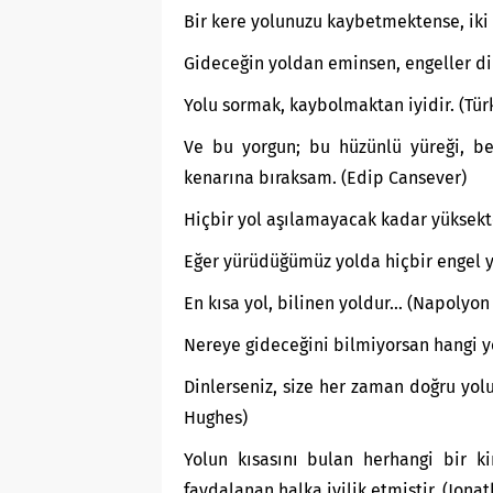
Bir kere yolunuzu kaybetmektense, iki
Gideceğin yoldan eminsen, engeller 
Yolu sormak, kaybolmaktan iyidir. (Tür
Ve bu yorgun; bu hüzünlü yüreği, be
kenarına bıraksam. (Edip Cansever)
Hiçbir yol aşılamayacak kadar yüksek
Eğer yürüdüğümüz yolda hiçbir engel yo
En kısa yol, bilinen yoldur… (Napolyo
Nereye gideceğini bilmiyorsan hangi yol
Dinlerseniz, size her zaman doğru yol
Hughes)
Yolun kısasını bulan herhangi bir k
faydalanan halka iyilik etmiştir. (Jonat