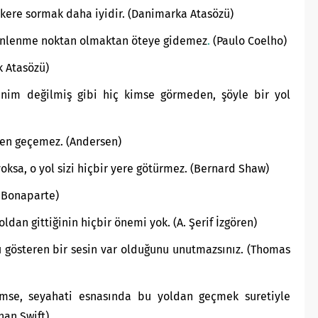
 kere sormak daha iyidir. (Danimarka Atasözü)
dinlenme noktan olmaktan öteye gidemez
.
(Paulo Coelho)
k Atasözü)
nim değilmiş gibi hiç kimse görmeden, şöyle bir yol
ten geçemez. (Andersen)
ksa, o yol sizi hiçbir yere götürmez. (Bernard Shaw)
n Bonaparte)
dan gittiğinin hiçbir önemi yok. (A. Şerif İzgören)
u gösteren bir sesin var olduğunu unutmazsınız. (Thomas
imse, seyahati esnasında bu yoldan geçmek suretiyle
han Swift)