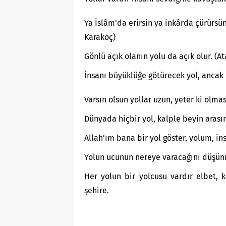
Ya İslâm’da erirsin ya inkârda çürürs
Karakoç)
Gönlü açık olanın yolu da açık olur. (A
İnsanı büyüklüğe götürecek yol, ancak
Varsın olsun yollar uzun, yeter ki olma
Dünyada hiçbir yol, kalple beyin arası
Allah’ım bana bir yol göster, yolum, in
Yolun ucunun nereye varacağını düşünm
Her yolun bir yolcusu vardır elbet, 
şehire.