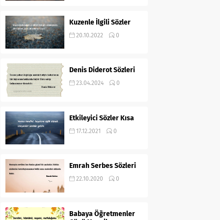
Kuzenle İlgili Sözler
20.10.2022
0
Denis Diderot Sözleri
23.04.2024
0
Etkileyici Sözler Kısa
17.12.2021
0
Emrah Serbes Sözleri
22.10.2020
0
Babaya Öğretmenler