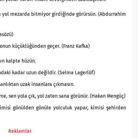
ün yol mezarda bitmiyor girdiğinde görürsün. (Abdurrahim
tasözü)
 onun küçüklüğünden geçer. (Franz Kafka)
sın kalpte hüzün.
ndaki kadar uzun değildir. (Selma Lagerlöf)
sanlıktan uzak insanlara çıkmasın.
e, sen yola çık, yol zaten sana görünür. (Hakan Mengüç)
kimisi gönülden gönüle yolculuk yapar, kimisi şehirden
Reklamlar