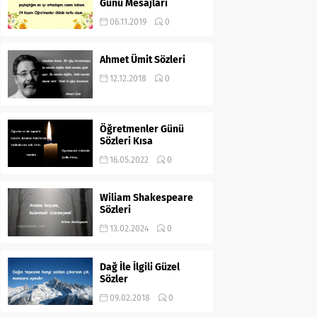
Günü Mesajları
06.11.2019
0
Ahmet Ümit Sözleri
12.12.2018
0
Öğretmenler Günü
Sözleri Kısa
16.05.2022
0
Wiliam Shakespeare
Sözleri
13.02.2024
0
Dağ İle İlgili Güzel
Sözler
09.02.2018
0