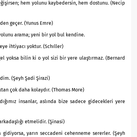
değişirsen; hem yolunu kaybedersin, hem dostunu. (Necip
nden geçer. (Yunus Emre)
olunu arama; yeni bir yol bul kendine.
e ihtiyacı yoktur. (Schıller)
 yoksa bilin ki o yol sizi bir yere ulaştırmaz. (Bernard
im. (Şeyh Şadi Şirazi)
ktan çok daha kolaydır. (Thomas More)
ığımız insanlar, aslında bize sadece gidecekleri yere
arkadaşlığı etmelidir. (Şinasi)
a gidiyorsa, yarın seccadeni cehenneme sererler. (Şeyh