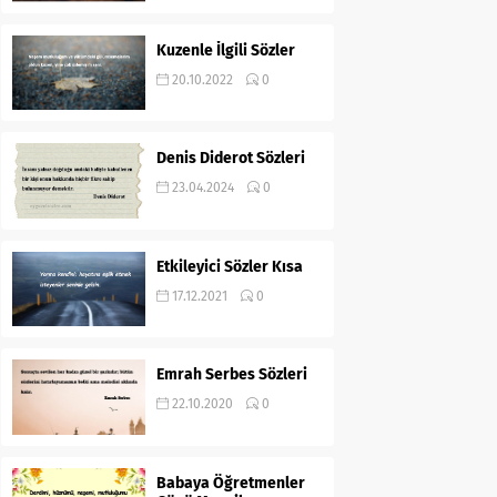
Kuzenle İlgili Sözler
20.10.2022
0
Denis Diderot Sözleri
23.04.2024
0
Etkileyici Sözler Kısa
17.12.2021
0
Emrah Serbes Sözleri
22.10.2020
0
Babaya Öğretmenler