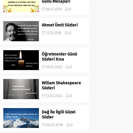
Günü Mesajları
06.11.2019
0
Ahmet Ümit Sözleri
12.12.2018
0
Öğretmenler Günü
Sözleri Kısa
16.05.2022
0
Wiliam Shakespeare
Sözleri
13.02.2024
0
Dağ İle İlgili Güzel
Sözler
09.02.2018
0