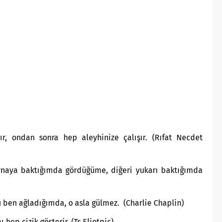
ır, ondan sonra hep aleyhinize çalışır. (Rıfat Necdet
aynaya baktığımda gördüğüme, diğeri yukarı baktığımda
 ben ağladığımda, o asla gülmez. (Charlie Chaplin)
ı hep çizik gösterir. (Ts Eliotpic)